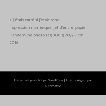
si j’étais carré si j’étais rond
impression numérique, jet d’encre, papier
Hahnemuhe photo rag 308 g 20/20 cm
2016
Fièrement propulsé par WordPress
|
Thème Argent par
Automattic
.